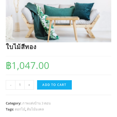
ใบไม้สีทอง
฿
1,047.00
ใบไม้
-
+
ADD TO CART
สี
ทอง
quantity
Category:
ภาพแต่งบ้าน 3 ตอน
Tags:
ดอกไม้
,
ต้นไม้มงคล