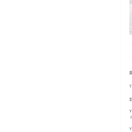
T
อ
Y
Y