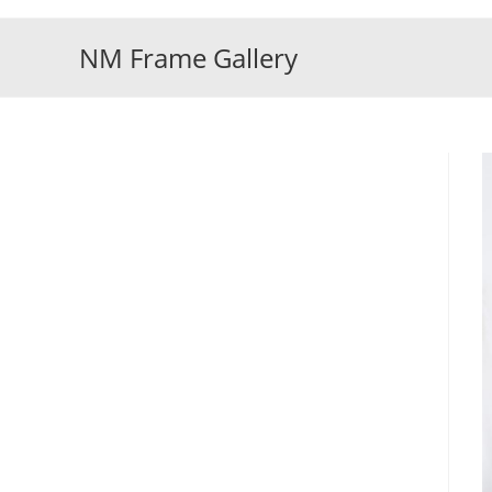
Skip
to
NM Frame Gallery
content