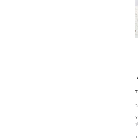
T
อ
Y
Y