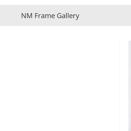
Skip
to
NM Frame Gallery
content