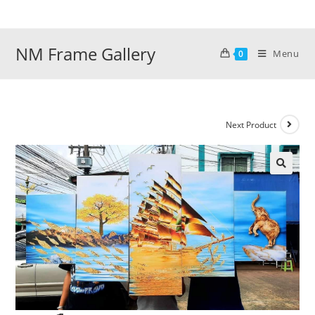
Skip
to
content
NM Frame Gallery
Menu
0
Next Product