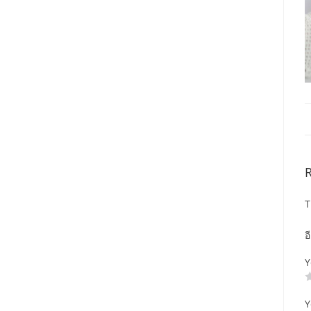
T
อ
Y
Y