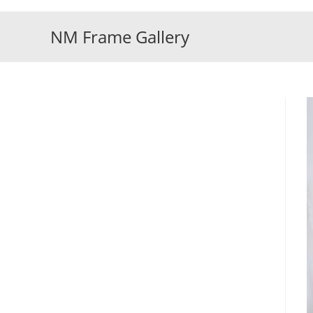
Skip
to
NM Frame Gallery
content