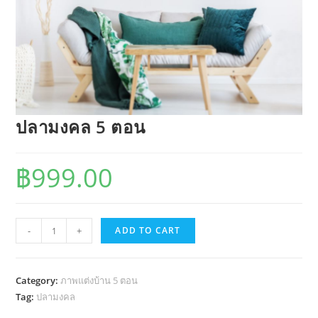
ปลามงคล 5 ตอน
฿
999.00
ปลา
-
+
ADD TO CART
มงคล
5
ตอน
Category:
ภาพแต่งบ้าน 5 ตอน
quantity
Tag:
ปลามงคล