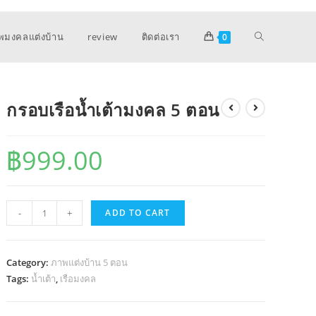
พมงคลแต่งบ้าน
review
ติดต่อเรา
0
กรอบเรือน้ำเต้ามงคล 5 ตอน
฿
999.00
กรอบ
-
+
ADD TO CART
เรือ
น้ำ
เต้า
Category:
ภาพแต่งบ้าน 5 ตอน
มงคล
Tags:
น้ำเต้า
,
เรือมงคล
5
ตอน