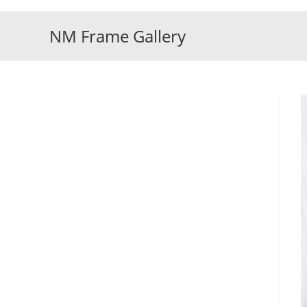
Skip
to
NM Frame Gallery
content