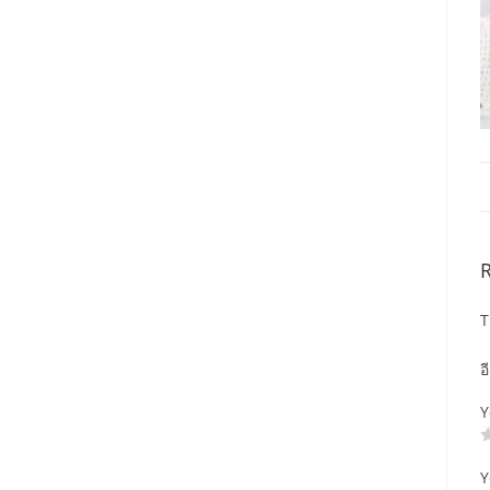
T
อ
Y
Y